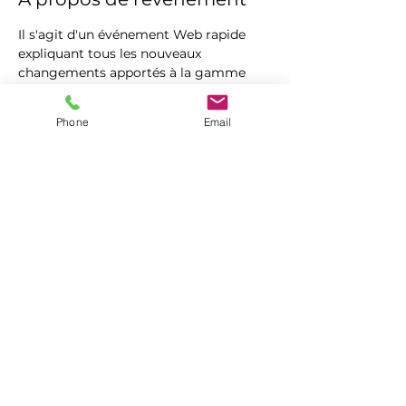
Il s'agit d'un événement Web rapide 
expliquant tous les nouveaux 
changements apportés à la gamme 
KYCS. Nous passerons rapidement en 
revue les dispositifs de localisation 
Phone
Email
KYCS, puis montrerons le nouveau 
Locate XR. Nous vous expliquerons les 
nouveaux packages de sécurité et les 
options de sécurité introduits par 
KYCS. Ensuite, nous verrons comment 
KYCS Locate et XR Locates vous feront 
économiser de l'argent avec leurs 
nouvelles applications et services. 
Espérons vous y voir! 
Partager cet événement